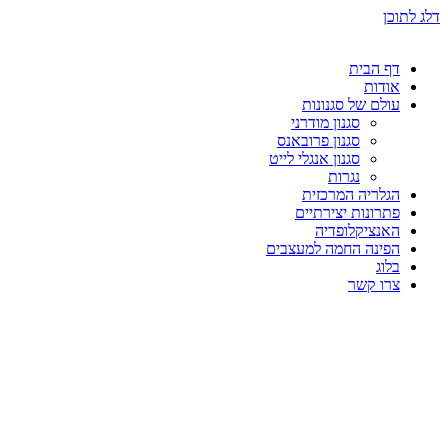
דלג לתוכן
דף הבית
אודות
עולם של סגנונות
סגנון מודרני
סגנון פרובאנס
סגנון אנגלי לייט
נגרות
הגלריה המרכזית
פתרונות יצירתיים
האנציקלופדיה
הפינה החמה למעצבים
בלוג
צרו קשר